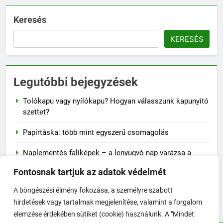
Keresés
KERESÉS
Legutóbbi bejegyzések
Tolókapu vagy nyílókapu? Hogyan válasszunk kapunyitó
szettet?
Papírtáska: több mint egyszerű csomagolás
Naplementés faliképek – a lenyugvó nap varázsa a
falon
Fontosnak tartjuk az adatok védelmét
A szalvéta fontossága a mindennapi életben
A böngészési élmény fokozása, a személyre szabott
hirdetések vagy tartalmak megjelenítése, valamint a forgalom
Hogyan előzd meg a jojó-effektust fogyás után?
elemzése érdekében sütiket (cookie) használunk. A "Mindet