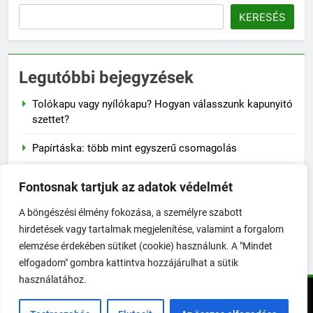
KERESÉS
Legutóbbi bejegyzések
Tolókapu vagy nyílókapu? Hogyan válasszunk kapunyitó
szettet?
Papírtáska: több mint egyszerű csomagolás
Naplementés faliképek – a lenyugvó nap varázsa a
Fontosnak tartjuk az adatok védelmét
falon
A böngészési élmény fokozása, a személyre szabott
A szalvéta fontossága a mindennapi életben
hirdetések vagy tartalmak megjelenítése, valamint a forgalom
elemzése érdekében sütiket (cookie) használunk. A "Mindet
Hogyan előzd meg a jojó-effektust fogyás után?
elfogadom" gombra kattintva hozzájárulhat a sütik
használatához.
KertExpo - Minen jog fenntartva! 2026. Powered By