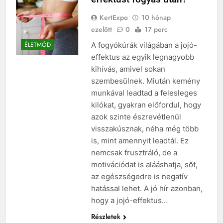
KertExpo
10 hónap
ezelőtt
0
17 perc
A fogyókúrák világában a jojó-
ÉLETMÓD
effektus az egyik legnagyobb
kihívás, amivel sokan
szembesülnek. Miután kemény
munkával leadtad a felesleges
kilókat, gyakran előfordul, hogy
azok szinte észrevétlenül
visszakúsznak, néha még több
is, mint amennyit leadtál. Ez
nemcsak frusztráló, de a
motivációdat is alááshatja, sőt,
az egészségedre is negatív
hatással lehet. A jó hír azonban,
hogy a jojó-effektus…
Részletek