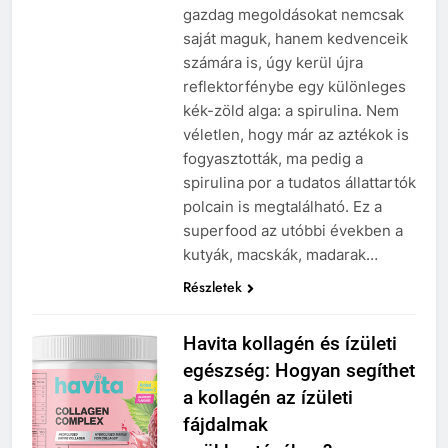
gazdag megoldásokat nemcsak
saját maguk, hanem kedvenceik
számára is, úgy kerül újra
reflektorfénybe egy különleges
kék-zöld alga: a spirulina. Nem
véletlen, hogy már az aztékok is
fogyasztották, ma pedig a
spirulina por a tudatos állattartók
polcain is megtalálható. Ez a
superfood az utóbbi években a
kutyák, macskák, madarak…
Részletek
Havita kollagén és ízületi
egészség: Hogyan segíthet
a kollagén az ízületi
fájdalmak