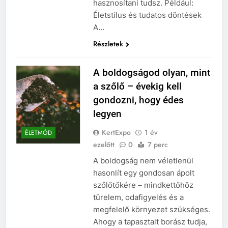
hasznosítani tudsz. Például:
Életstílus és tudatos döntések
A…
Részletek
A boldogságod olyan, mint
a szőlő – évekig kell
gondozni, hogy édes
legyen
KertExpo
1 év
ÉLETMÓD
ezelőtt
0
7 perc
A boldogság nem véletlenül
hasonlít egy gondosan ápolt
szőlőtőkére – mindkettőhöz
türelem, odafigyelés és a
megfelelő környezet szükséges.
Ahogy a tapasztalt borász tudja,