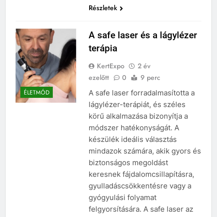
Részletek
A safe laser és a lágylézer
terápia
KertExpo
2 év
ezelőtt
0
9 perc
A safe laser forradalmasította a
ÉLETMÓD
lágylézer-terápiát, és széles
körű alkalmazása bizonyítja a
módszer hatékonyságát. A
készülék ideális választás
mindazok számára, akik gyors és
biztonságos megoldást
keresnek fájdalomcsillapításra,
gyulladáscsökkentésre vagy a
gyógyulási folyamat
felgyorsítására. A safe laser az