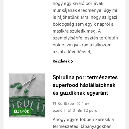
hogy egy kiváló bor évek
munkájának eredménye, úgy mi
is rájöhetünk arra, hogy az igazi
boldogság sem egyik napról a
másikra születik meg. A
személyiségfejlesztés területén
dolgozva gyakran találkozom
azzal a tévedéssel,…
Részletek
Spirulina por: természetes
superfood háziállatoknak
és gazdiknak egyaránt
KertExpo
1 év
ezelőtt
0
12 perc
ÉLETMÓD
Ahogy egyre többen keresik a
természetes, tápanyagokban