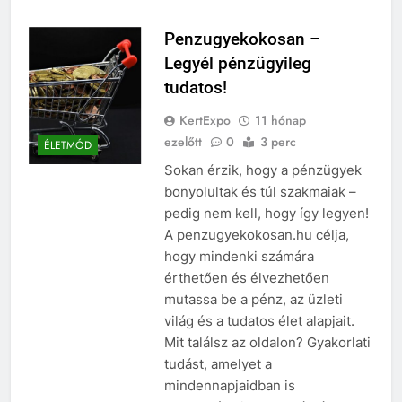
Penzugyekokosan –
Legyél pénzügyileg
tudatos!
KertExpo
11 hónap
ezelőtt
0
3 perc
ÉLETMÓD
Sokan érzik, hogy a pénzügyek
bonyolultak és túl szakmaiak –
pedig nem kell, hogy így legyen!
A penzugyekokosan.hu célja,
hogy mindenki számára
érthetően és élvezhetően
mutassa be a pénz, az üzleti
világ és a tudatos élet alapjait.
Mit találsz az oldalon? Gyakorlati
tudást, amelyet a
mindennapjaidban is