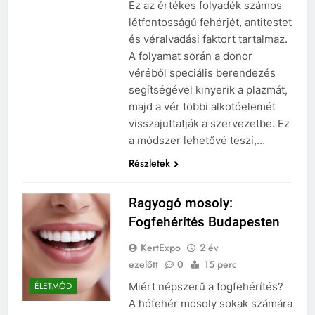
Ez az értékes folyadék számos
létfontosságú fehérjét, antitestet
és véralvadási faktort tartalmaz.
A folyamat során a donor
véréből speciális berendezés
segítségével kinyerik a plazmát,
majd a vér többi alkotóelemét
visszajuttatják a szervezetbe. Ez
a módszer lehetővé teszi,…
Részletek
Ragyogó mosoly:
Fogfehérítés Budapesten
KertExpo
2 év
ezelőtt
0
15 perc
Miért népszerű a fogfehérítés?
ÉLETMÓD
A hófehér mosoly sokak számára