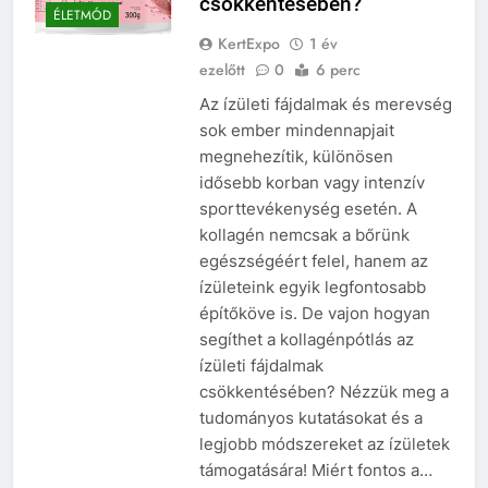
csökkentésében?
ÉLETMÓD
KertExpo
1 év
ezelőtt
0
6 perc
Az ízületi fájdalmak és merevség
sok ember mindennapjait
megnehezítik, különösen
idősebb korban vagy intenzív
sporttevékenység esetén. A
kollagén nemcsak a bőrünk
egészségéért felel, hanem az
ízületeink egyik legfontosabb
építőköve is. De vajon hogyan
segíthet a kollagénpótlás az
ízületi fájdalmak
csökkentésében? Nézzük meg a
tudományos kutatásokat és a
legjobb módszereket az ízületek
támogatására! Miért fontos a…