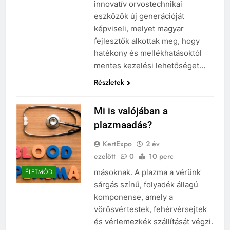
innovatív orvostechnikai
eszközök új generációját
képviseli, melyet magyar
fejlesztők alkottak meg, hogy
hatékony és mellékhatásoktól
mentes kezelési lehetőséget…
Részletek
Mi is valójában a
plazmaadás?
KertExpo
2 év
ezelőtt
0
10 perc
másoknak. A plazma a vérünk
ÉLETMÓD
sárgás színű, folyadék állagú
komponense, amely a
vörösvértestek, fehérvérsejtek
és vérlemezkék szállítását végzi.