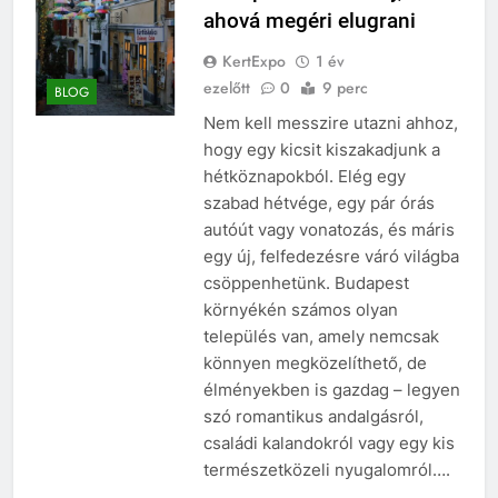
ahová megéri elugrani
KertExpo
1 év
ezelőtt
0
9 perc
BLOG
Nem kell messzire utazni ahhoz,
hogy egy kicsit kiszakadjunk a
hétköznapokból. Elég egy
szabad hétvége, egy pár órás
autóút vagy vonatozás, és máris
egy új, felfedezésre váró világba
csöppenhetünk. Budapest
környékén számos olyan
település van, amely nemcsak
könnyen megközelíthető, de
élményekben is gazdag – legyen
szó romantikus andalgásról,
családi kalandokról vagy egy kis
természetközeli nyugalomról….