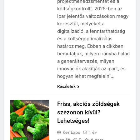
projektmenedzsmentet és a
költségkontrollt. 2025-ben az
ipar jelentős változásokon megy
keresztül, melyeket a
digitalizáció, a fenntarthatóság
és a költségoptimalizálás
határoz meg. Ebben a cikkben
bemutatjuk, milyen irányba halad
a generáltervezés, milyen
innovációk alakítják az ipart, és
hogyan lehet megfelelni…
Részletek
Friss, akciós zöldségek
szezonon kívül?
Lehetséges!
KertExpo
1 év
ezelőtt
0
6 perc