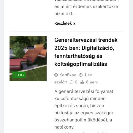
és miért érdemes szakértőkre
bízni ezt…
Részletek
Generáltervezési trendek
2025-ben: Digitalizáció,
fenntarthatóság és
költségoptimalizálás
KertExpo
1 év
BLOG
ezelőtt
0
8 perc
A generáltervezési folyamat
kulcsfontosságú minden
építkezés során, hiszen
biztosítja az egyes szakágak
összehangolt működését, a
hatékony