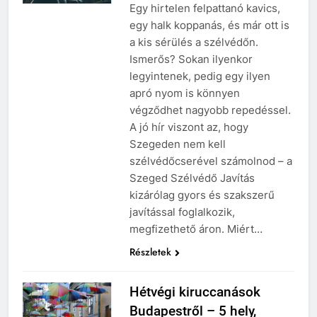
Egy hirtelen felpattanó kavics,
egy halk koppanás, és már ott is
a kis sérülés a szélvédőn.
Ismerős? Sokan ilyenkor
legyintenek, pedig egy ilyen
apró nyom is könnyen
végződhet nagyobb repedéssel.
A jó hír viszont az, hogy
Szegeden nem kell
szélvédőcserével számolnod – a
Szeged Szélvédő Javítás
kizárólag gyors és szakszerű
javítással foglalkozik,
megfizethető áron. Miért…
Részletek
Hétvégi kiruccanások
Budapestről – 5 hely,