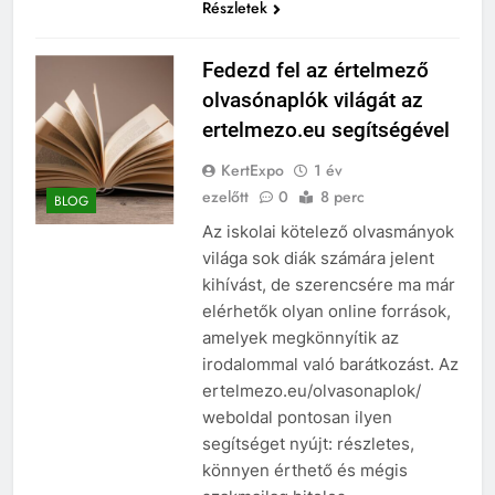
Részletek
Fedezd fel az értelmező
olvasónaplók világát az
ertelmezo.eu segítségével
KertExpo
1 év
ezelőtt
0
8 perc
BLOG
Az iskolai kötelező olvasmányok
világa sok diák számára jelent
kihívást, de szerencsére ma már
elérhetők olyan online források,
amelyek megkönnyítik az
irodalommal való barátkozást. Az
ertelmezo.eu/olvasonaplok/
weboldal pontosan ilyen
segítséget nyújt: részletes,
könnyen érthető és mégis