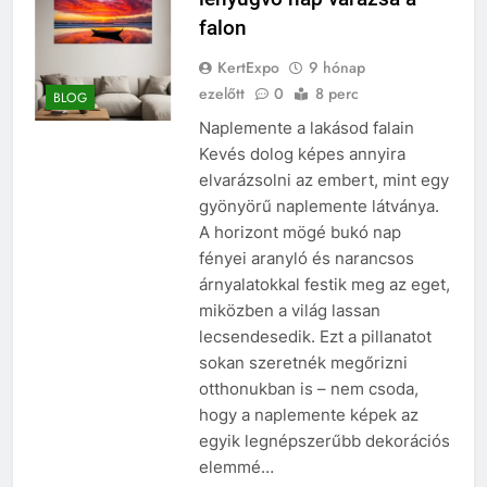
falon
KertExpo
9 hónap
ezelőtt
0
8 perc
BLOG
Naplemente a lakásod falain
Kevés dolog képes annyira
elvarázsolni az embert, mint egy
gyönyörű naplemente látványa.
A horizont mögé bukó nap
fényei aranyló és narancsos
árnyalatokkal festik meg az eget,
miközben a világ lassan
lecsendesedik. Ezt a pillanatot
sokan szeretnék megőrizni
otthonukban is – nem csoda,
hogy a naplemente képek az
egyik legnépszerűbb dekorációs
elemmé…