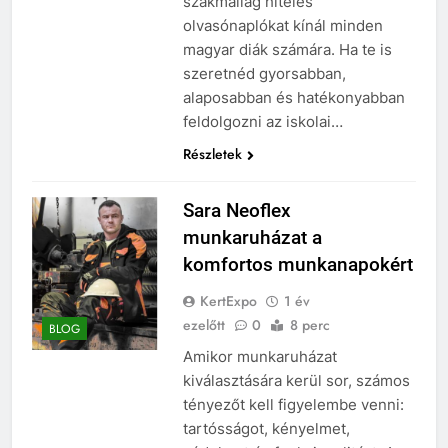
szakmailag hiteles
olvasónaplókat kínál minden
magyar diák számára. Ha te is
szeretnéd gyorsabban,
alaposabban és hatékonyabban
feldolgozni az iskolai…
Részletek
Sara Neoflex
munkaruházat a
komfortos munkanapokért
KertExpo
1 év
ezelőtt
0
8 perc
BLOG
Amikor munkaruházat
kiválasztására kerül sor, számos
tényezőt kell figyelembe venni:
tartósságot, kényelmet,