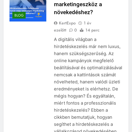
marketingeszköz a
növekedéshez?
BLOG
KertExpo
1 év
ezelőtt
0
14 perc
A digitális világban a
hirdetéskezelés már nem luxus,
hanem szükségszerűség. Az
online kampányok megfelelő
beállításával és optimalizálásával
nemcsak a kattintások számát
növelheted, hanem valódi üzleti
eredményeket is elérhetsz. De
mégis hogyan? És egyáltalán,
miért fontos a professzionális
hirdetéskezelés? Ebben a
cikkben bemutatjuk, hogyan
segíthet a hirdetéskezelés a
vállalkozásod növekedésében,