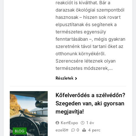
reakciót is kiválthat. Bár a
darazsak ökológiai szempontból
hasznosak – hiszen sok rovart
elpusztítanak és segítenek a
természetes egyensúly
fenntartásában –, mégis gyakran
szeretnénk távol tartani őket az
otthonunk környékéről.
Szerencsére léteznek olyan
természetes módszerek,…
Részletek
Kőfelverődés a szélvédőn?
Szegeden van, aki gyorsan
megjavítja!
KertExpo
1 év
ezelőtt
0
4 perc
BLOG