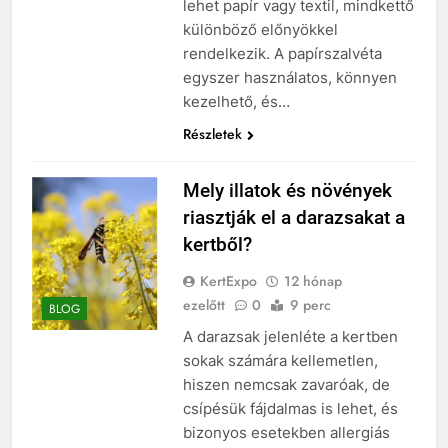
lehet papír vagy textil, mindkettő
különböző előnyökkel
rendelkezik. A papírszalvéta
egyszer használatos, könnyen
kezelhető, és…
Részletek
Mely illatok és növények
riasztják el a darazsakat a
kertből?
KertExpo
12 hónap
ezelőtt
0
9 perc
BLOG
A darazsak jelenléte a kertben
sokak számára kellemetlen,
hiszen nemcsak zavaróak, de
csípésük fájdalmas is lehet, és
bizonyos esetekben allergiás