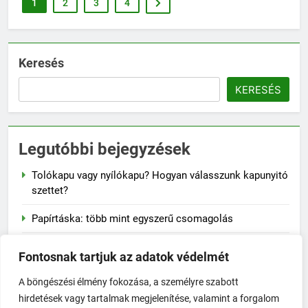
1
2
3
4
Keresés
KERESÉS
Legutóbbi bejegyzések
Tolókapu vagy nyílókapu? Hogyan válasszunk kapunyitó
szettet?
Papírtáska: több mint egyszerű csomagolás
Naplementés faliképek – a lenyugvó nap varázsa a
Fontosnak tartjuk az adatok védelmét
falon
A böngészési élmény fokozása, a személyre szabott
A szalvéta fontossága a mindennapi életben
hirdetések vagy tartalmak megjelenítése, valamint a forgalom