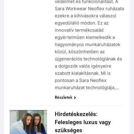
védelmet és funkcionalitást. A
Sara Workwear Neoflex ruházata
ezekre a kihívásokra válaszol
egyedülálló módon. Ez az
innovatív termékcsalád
egyértelműen kiemelkedik a
hagyományos munkaruházatok
közül, köszönhetően az
újgenerációs technológiának és
a dolgozók valós igényeire
szabott kialakításnak. Mi is
pontosan a Sara Neoflex
munkaruházat technológiája,…
Részletek
Hirdetéskezelés:
Felesleges luxus vagy
szükséges