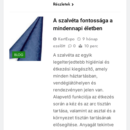
Részletek
A szalvéta fontossága a
mindennapi életben
KertExpo
9 hónap
ezelőtt
0
10 perc
A szalvéta az egyik
BLOG
legelterjedtebb higiéniai és
étkezési kiegészítő, amely
minden háztartásban,
vendéglátóhelyen és
rendezvényen jelen van.
Alapvető funkciója az étkezés
során a kéz és az arc tisztán
tartása, valamint az asztal és a
környezet tisztán tartásának
elősegítése. Anyagát tekintve