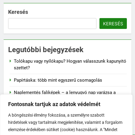
Keresés
KERESÉS
Legutóbbi bejegyzések
Tolókapu vagy nyílókapu? Hogyan válasszunk kapunyitó
szettet?
Papírtáska: több mint egyszerű csomagolás
Naplementés faliképek – a lenyugvó nap varázsa a
falon
Fontosnak tartjuk az adatok védelmét
A szalvéta fontossága a mindennapi életben
A böngészési élmény fokozása, a személyre szabott
hirdetések vagy tartalmak megjelenítése, valamint a forgalom
Hogyan előzd meg a jojó-effektust fogyás után?
elemzése érdekében sütiket (cookie) használunk. A "Mindet