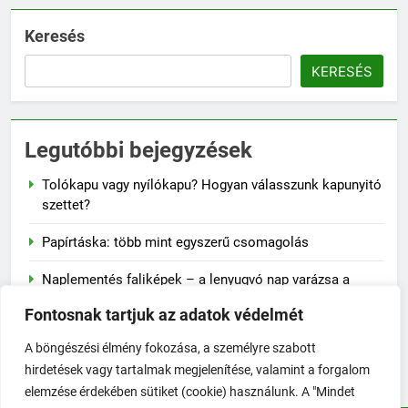
Keresés
KERESÉS
Legutóbbi bejegyzések
Tolókapu vagy nyílókapu? Hogyan válasszunk kapunyitó
szettet?
Papírtáska: több mint egyszerű csomagolás
Naplementés faliképek – a lenyugvó nap varázsa a
falon
Fontosnak tartjuk az adatok védelmét
A szalvéta fontossága a mindennapi életben
A böngészési élmény fokozása, a személyre szabott
hirdetések vagy tartalmak megjelenítése, valamint a forgalom
Hogyan előzd meg a jojó-effektust fogyás után?
elemzése érdekében sütiket (cookie) használunk. A "Mindet