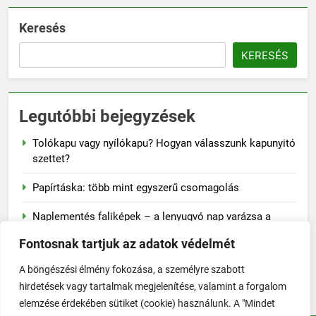
Keresés
KERESÉS
Legutóbbi bejegyzések
Tolókapu vagy nyílókapu? Hogyan válasszunk kapunyitó
szettet?
Papírtáska: több mint egyszerű csomagolás
Naplementés faliképek – a lenyugvó nap varázsa a
falon
Fontosnak tartjuk az adatok védelmét
A szalvéta fontossága a mindennapi életben
A böngészési élmény fokozása, a személyre szabott
hirdetések vagy tartalmak megjelenítése, valamint a forgalom
Hogyan előzd meg a jojó-effektust fogyás után?
elemzése érdekében sütiket (cookie) használunk. A "Mindet