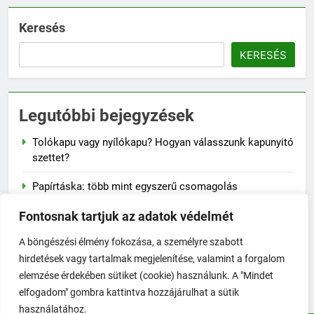
Keresés
KERESÉS
Legutóbbi bejegyzések
Tolókapu vagy nyílókapu? Hogyan válasszunk kapunyitó
szettet?
Papírtáska: több mint egyszerű csomagolás
Naplementés faliképek – a lenyugvó nap varázsa a
Fontosnak tartjuk az adatok védelmét
falon
A böngészési élmény fokozása, a személyre szabott
A szalvéta fontossága a mindennapi életben
hirdetések vagy tartalmak megjelenítése, valamint a forgalom
elemzése érdekében sütiket (cookie) használunk. A "Mindet
Hogyan előzd meg a jojó-effektust fogyás után?
elfogadom" gombra kattintva hozzájárulhat a sütik
használatához.