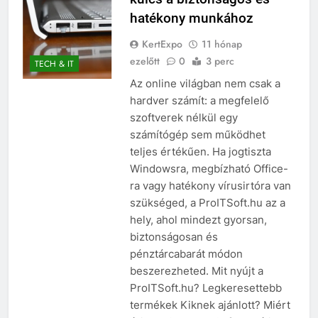
hatékony munkához
KertExpo
11 hónap
ezelőtt
0
3 perc
TECH & IT
Az online világban nem csak a
hardver számít: a megfelelő
szoftverek nélkül egy
számítógép sem működhet
teljes értékűen. Ha jogtiszta
Windowsra, megbízható Office-
ra vagy hatékony vírusirtóra van
szükséged, a ProITSoft.hu az a
hely, ahol mindezt gyorsan,
biztonságosan és
pénztárcabarát módon
beszerezheted. Mit nyújt a
ProITSoft.hu? Legkeresettebb
termékek Kiknek ajánlott? Miért