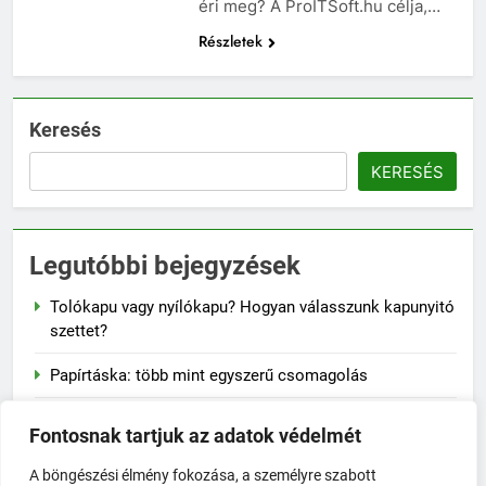
éri meg? A ProITSoft.hu célja,…
Részletek
Keresés
KERESÉS
Legutóbbi bejegyzések
Tolókapu vagy nyílókapu? Hogyan válasszunk kapunyitó
szettet?
Papírtáska: több mint egyszerű csomagolás
Naplementés faliképek – a lenyugvó nap varázsa a
Fontosnak tartjuk az adatok védelmét
falon
A böngészési élmény fokozása, a személyre szabott