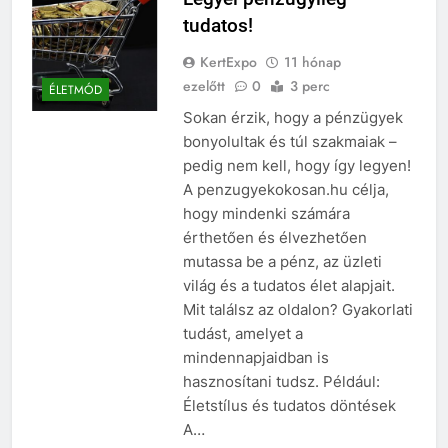
tudatos!
KertExpo
11 hónap
ezelőtt
0
3 perc
ÉLETMÓD
Sokan érzik, hogy a pénzügyek
bonyolultak és túl szakmaiak –
pedig nem kell, hogy így legyen!
A penzugyekokosan.hu célja,
hogy mindenki számára
érthetően és élvezhetően
mutassa be a pénz, az üzleti
világ és a tudatos élet alapjait.
Mit találsz az oldalon? Gyakorlati
tudást, amelyet a
mindennapjaidban is
hasznosítani tudsz. Például:
Életstílus és tudatos döntések
A…