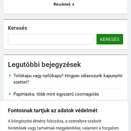
Részletek
Keresés
KERESÉS
Legutóbbi bejegyzések
Tolókapu vagy nyílókapu? Hogyan válasszunk kapunyitó
szettet?
Papírtáska: több mint egyszerű csomagolás
Naplementés faliképek – a lenyugvó nap varázsa a
Fontosnak tartjuk az adatok védelmét
falon
A böngészési élmény fokozása, a személyre szabott
A szalvéta fontossága a mindennapi életben
hirdetések vagy tartalmak megjelenítése, valamint a forgalom