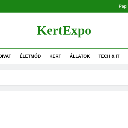
Papí
Naplementés fali
KertExpo
A sz
Tolókapu vagy nyílókapu?
DIVAT
ÉLETMÓD
KERT
ÁLLATOK
TECH & IT
Papí
Naplementés fali
A sz