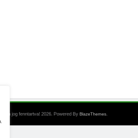
Minen jog fenntartva! 2026. Powered By
.
BlazeThemes
A