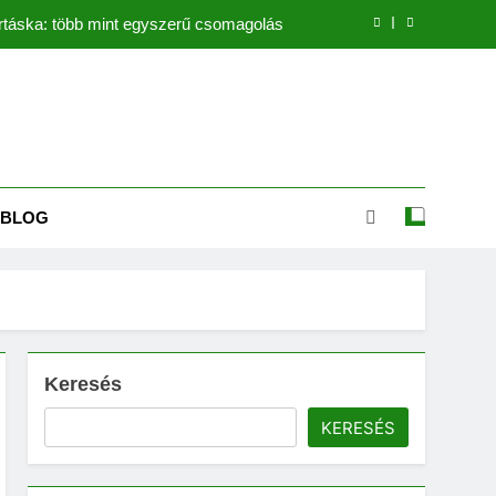
rtáska: több mint egyszerű csomagolás
képek – a lenyugvó nap varázsa a falon
alvéta fontossága a mindennapi életben
 Hogyan válasszunk kapunyitó szettet?
BLOG
rtáska: több mint egyszerű csomagolás
képek – a lenyugvó nap varázsa a falon
alvéta fontossága a mindennapi életben
Keresés
KERESÉS