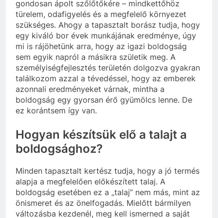
gondosan ápolt szőlőtőkére – mindkettőhöz
türelem, odafigyelés és a megfelelő környezet
szükséges. Ahogy a tapasztalt borász tudja, hogy
egy kiváló bor évek munkájának eredménye, úgy
mi is rájöhetünk arra, hogy az igazi boldogság
sem egyik napról a másikra születik meg. A
személyiségfejlesztés területén dolgozva gyakran
találkozom azzal a tévedéssel, hogy az emberek
azonnali eredményeket várnak, mintha a
boldogság egy gyorsan érő gyümölcs lenne. De
ez korántsem így van.
Hogyan készítsük elő a talajt a
boldogsághoz?
Minden tapasztalt kertész tudja, hogy a jó termés
alapja a megfelelően előkészített talaj. A
boldogság esetében ez a „talaj” nem más, mint az
önismeret és az önelfogadás. Mielőtt bármilyen
változásba kezdenél, meg kell ismerned a saját