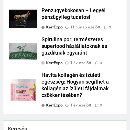
Penzugyekokosan – Legyél
pénzügyileg tudatos!
KertExpo
11 hónap ezelőtt
0
Spirulina por: természetes
superfood háziállatoknak és
gazdiknak egyaránt
KertExpo
1 év ezelőtt
0
Havita kollagén és ízületi
egészség: Hogyan segíthet a
kollagén az ízületi fájdalmak
csökkentésében?
KertExpo
1 év ezelőtt
0
Keresés