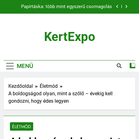
Ugrás
Papírtáska: több mint egyszerű csomagolás
a
tartalomra
Naplementés faliképek – a lenyugvó nap varázsa
a falon
KertExpo
A szalvéta fontossága a mindennapi életben
Tolókapu vagy nyílókapu? Hogyan válasszunk
kapunyitó szettet?
Papírtáska: több mint egyszerű csomagolás
MENÜ
Naplementés faliképek – a lenyugvó nap varázsa
a falon
Kezdőoldal
Életmód
A szalvéta fontossága a mindennapi életben
A boldogságod olyan, mint a szőlő – évekig kell
gondozni, hogy édes legyen
ÉLETMÓD