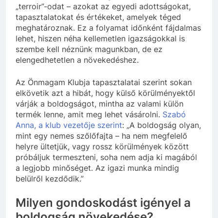
„terroir”-odat – azokat az egyedi adottságokat,
tapasztalatokat és értékeket, amelyek téged
meghatároznak. Ez a folyamat időnként fájdalmas
lehet, hiszen néha kellemetlen igazságokkal is
szembe kell néznünk magunkban, de ez
elengedhetetlen a növekedéshez.
Az Önmagam Klubja tapasztalatai szerint sokan
elkövetik azt a hibát, hogy külső körülményektől
várják a boldogságot, mintha az valami külön
termék lenne, amit meg lehet vásárolni.
Szabó
Anna, a klub vezetője szerint
: „A boldogság olyan,
mint egy nemes szőlőfajta – ha nem megfelelő
helyre ültetjük, vagy rossz körülmények között
próbáljuk termeszteni, soha nem adja ki magából
a legjobb minőséget. Az igazi munka mindig
belülről kezdődik.”
Milyen gondoskodást igényel a
boldogság növekedése?