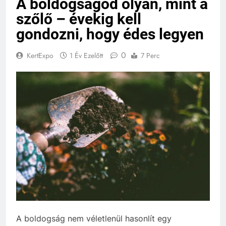
A boldogságod olyan, mint a
szőlő – évekig kell
gondozni, hogy édes legyen
0
KertExpo
1 Év Ezelőtt
7 Perc
A boldogság nem véletlenül hasonlít egy