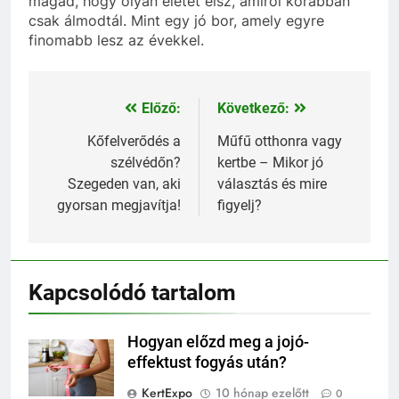
magad, hogy olyan életet élsz, amiről korábban
csak álmodtál. Mint egy jó bor, amely egyre
finomabb lesz az évekkel.
Előző:
Következő:
Bejegyzés
navigáció
Kőfelverődés a
Műfű otthonra vagy
szélvédőn?
kertbe – Mikor jó
Szegeden van, aki
választás és mire
gyorsan megjavítja!
figyelj?
Kapcsolódó tartalom
Hogyan előzd meg a jojó-
effektust fogyás után?
KertExpo
10 hónap ezelőtt
0