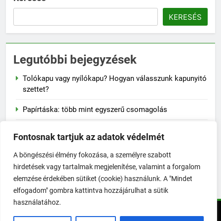
KERESÉS
Legutóbbi bejegyzések
Tolókapu vagy nyílókapu? Hogyan válasszunk kapunyitó
szettet?
Papírtáska: több mint egyszerű csomagolás
Naplementés faliképek – a lenyugvó nap varázsa a
Fontosnak tartjuk az adatok védelmét
falon
A böngészési élmény fokozása, a személyre szabott
A szalvéta fontossága a mindennapi életben
hirdetések vagy tartalmak megjelenítése, valamint a forgalom
elemzése érdekében sütiket (cookie) használunk. A "Mindet
Hogyan előzd meg a jojó-effektust fogyás után?
elfogadom" gombra kattintva hozzájárulhat a sütik
használatához.
KertExpo - Minen jog fenntartva! 2026. Powered By