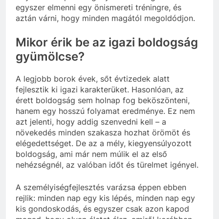
egyszer elmenni egy önismereti tréningre, és
aztán várni, hogy minden magától megoldódjon.
Mikor érik be az igazi boldogság
gyümölcse?
A legjobb borok évek, sőt évtizedek alatt
fejlesztik ki igazi karakterüket. Hasonlóan, az
érett boldogság sem holnap fog beköszönteni,
hanem egy hosszú folyamat eredménye. Ez nem
azt jelenti, hogy addig szenvedni kell – a
növekedés minden szakasza hozhat örömöt és
elégedettséget. De az a mély, kiegyensúlyozott
boldogság, ami már nem múlik el az első
nehézségnél, az valóban időt és türelmet igényel.
A személyiségfejlesztés varázsa éppen ebben
rejlik: minden nap egy kis lépés, minden nap egy
kis gondoskodás, és egyszer csak azon kapod