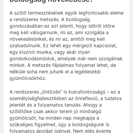
A szőlő termesztésének egyik legfontosabb eleme
a rendszeres metszés. A boldogság
gondozásában ez azt jelenti, hogy időről időre
meg kell válogarnunk, mi az, ami szolgálja a
növekedésünket, és mi az, amitől meg kell
szabadulnunk. Ez lehet egy mérgező kapcsolat,
egy kiszívó munka, vagy akár olyan
gondolkodásmódok, amelyek már nem szolgálnak
minket. A metszés fájdalmas folyamat lehet, de
nélküle soha nem jutunk el a legédesebb
gyümölcsökhöz.
A rendszeres „öntözés” is kulcsfontosságú – ez a
személyiségfejlesztésben az önreflexió, a tudatos
jelenlét és a folyamatos tanulás. Ahogy a
szőlőtőke csak akkor terem jó minőségű
gyümölcsöt, ha minden nap megkapja a
szükséges figyelmet, úgy a boldogságunk is
folyamatos ápolást igényel. Nem elég évente