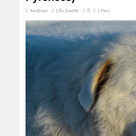
0
KertExpo
2 Év Ezelőtt
1 Perc