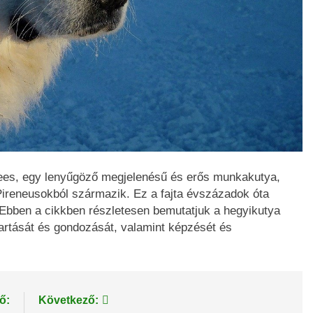
ees, egy lenyűgöző megjelenésű és erős munkakutya,
ireneusokból származik. Ez a fajta évszázadok óta
Ebben a cikkben részletesen bemutatjuk a hegyikutya
 tartását és gondozását, valamint képzését és
ő:
Következő: