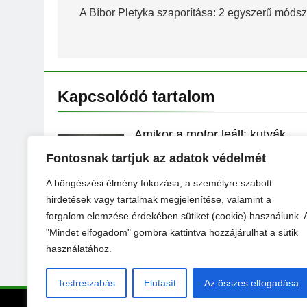
navigáció
A Bíbor Pletyka szaporítása: 2 egyszerű módsz
Kapcsolódó tartalom
Amikor a motor leáll: kutyák
májproblémái
Fontosnak tartjuk az adatok védelmét
KertExpo
11 Hónap Ezelőtt
0
A böngészési élmény fokozása, a személyre szabott
hirdetések vagy tartalmak megjelenítése, valamint a
Miért dorombol a macska?
forgalom elemzése érdekében sütiket (cookie) használunk. 
Ismerjük meg jobban kedvencü
"Mindet elfogadom" gombra kattintva hozzájárulhat a sütik
KertExpo
2 Év Ezelőtt
0
használatához.
Testreszabás
Elutasít
Az összes elfogadása