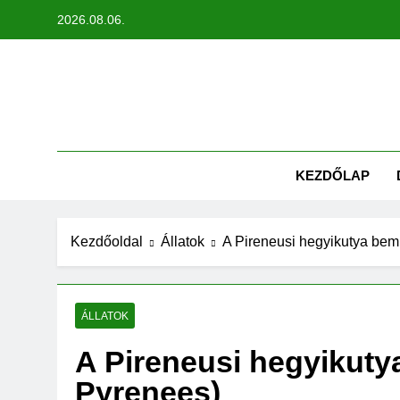
Ugrás
2026.08.06.
a
tartalomra
KEZDŐLAP
Kezdőoldal
Állatok
A Pireneusi hegyikutya bem
ÁLLATOK
A Pireneusi hegyikuty
Pyrenees)