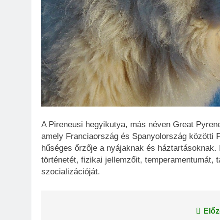
A Pireneusi hegyikutya, más néven Great Pyren
amely Franciaország és Spanyolország közötti P
hűséges őrzője a nyájaknak és háztartásoknak. 
történetét, fizikai jellemzőit, temperamentumát,
szocializációját.
Bejegyzés
Előz