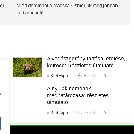
er
Miért dorombol a macska? Ismerjük meg jobban
kedvencünk!
A vadászgörény tartása, etetése,
ketrece: Részletes útmutató
KertExpo
2 Év Ezelőtt
0
A nyulak nemének
A
nk!
meghatározása: részletes
útmutató
KertExpo
2 Év Ezelőtt
0