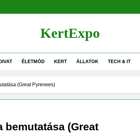
KertExpo
DIVAT
ÉLETMÓD
KERT
ÁLLATOK
TECH & IT
utatása (Great Pyrenees)
a bemutatása (Great