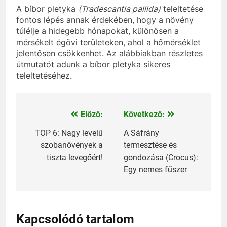
A bíbor pletyka
(Tradescantia pallida)
teleltetése
fontos lépés annak érdekében, hogy a növény
túlélje a hidegebb hónapokat, különösen a
mérsékelt égövi területeken, ahol a hőmérséklet
jelentősen csökkenhet. Az alábbiakban részletes
útmutatót adunk a bíbor pletyka sikeres
teleltetéséhez.
Előző:
Következő:
Bejegyzés
navigáció
TOP 6: Nagy levelű
A Sáfrány
szobanövények a
termesztése és
tiszta levegőért!
gondozása (Crocus):
Egy nemes fűszer
Kapcsolódó tartalom