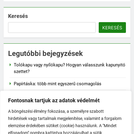
Keresés
KERESÉS
Legutóbbi bejegyzések
Tolókapu vagy nyílókapu? Hogyan válasszunk kapunyitó
szettet?
Papírtáska: több mint egyszerű csomagolás
Naplementés faliképek – a lenyugvó nap varázsa a
Fontosnak tartjuk az adatok védelmét
falon
A böngészési élmény fokozása, a személyre szabott
A szalvéta fontossága a mindennapi életben
hirdetések vagy tartalmak megjelenítése, valamint a forgalom
elemzése érdekében sütiket (cookie) használunk. A "Mindet
Hogyan előzd meg a jojó-effektust fogyás után?
elfogadom" gombra kattintva hozzájárulhat a sütik