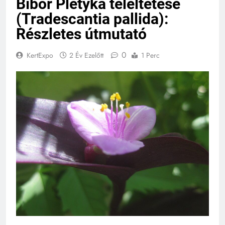
Bíbor Pletyka teleltetése
(Tradescantia pallida):
Részletes útmutató
0
KertExpo
2 Év Ezelőtt
1 Perc