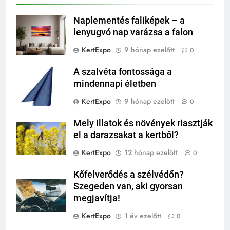
Naplementés faliképek – a
lenyugvó nap varázsa a falon
KertExpo
9 hónap ezelőtt
0
A szalvéta fontossága a
mindennapi életben
KertExpo
9 hónap ezelőtt
0
Mely illatok és növények riasztják
el a darazsakat a kertből?
KertExpo
12 hónap ezelőtt
0
Kőfelverődés a szélvédőn?
Szegeden van, aki gyorsan
megjavítja!
KertExpo
1 év ezelőtt
0