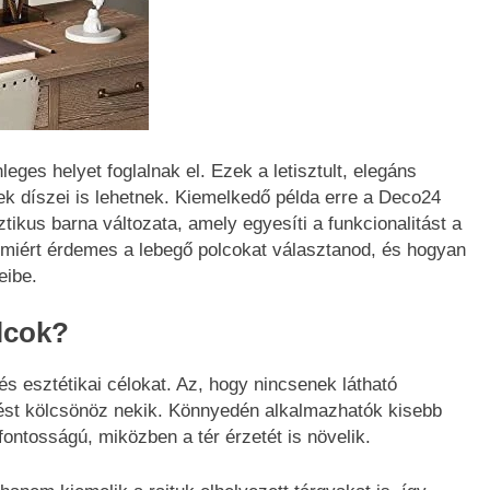
eges helyet foglalnak el. Ezek a letisztult, elegáns
ek díszei is lehetnek. Kiemelkedő példa erre a Deco24
ztikus barna változata, amely egyesíti a funkcionalitást a
miért érdemes a lebegő polcokat választanod, és hogyan
eibe.
lcok?
s esztétikai célokat. Az, hogy nincsenek látható
enést kölcsönöz nekik. Könnyedén alkalmazhatók kisebb
ontosságú, miközben a tér érzetét is növelik.