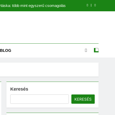
rtáska: több mint egyszerű csomagolás
képek – a lenyugvó nap varázsa a falon
alvéta fontossága a mindennapi életben
 Hogyan válasszunk kapunyitó szettet?
BLOG
rtáska: több mint egyszerű csomagolás
képek – a lenyugvó nap varázsa a falon
alvéta fontossága a mindennapi életben
Keresés
KERESÉS