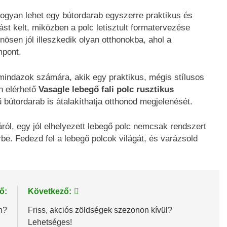
hogyan lehet egy bútordarab egyszerre praktikus és
ást kelt, miközben a polc letisztult formatervezése
ösen jól illeszkedik olyan otthonokba, ahol a
mpont.
 mindazok számára, akik egy praktikus, mégis stílusos
n elérhető
Vasagle lebegő fali polc rusztikus
bútordarab is átalakíthatja otthonod megjelenését.
ról, egy jól elhelyezett lebegő polc nemcsak rendszert
rbe. Fedezd fel a lebegő polcok világát, és varázsold
ő:
Következő:
n?
Friss, akciós zöldségek szezonon kívül?
Lehetséges!