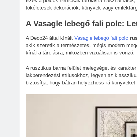
Ezek a polcok nemcsak tárolásra használhatók, h
tökéletesek dekorációk, könyvek vagy emléktár
A Vasagle lebegő fali polc: Let
A Deco24 által kínált
Vasagle lebegő fali polc
rus
akik szeretik a természetes, mégis modern meg
kínál a tárolásra, miközben vizuálisan is vonzó.
A rusztikus barna felület melegséget és karakter
lakberendezési stílusokhoz, legyen az klasszik
biztosítja, hogy bátran helyezhess rá könyveket