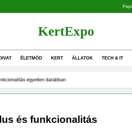
Papí
Naplementés fali
KertExpo
A sz
Tolókapu vagy nyílókapu?
DIVAT
ÉLETMÓD
KERT
ÁLLATOK
TECH & IT
Papí
Naplementés fali
funkcionalitás egyetlen darabban
A sz
lus és funkcionalitás