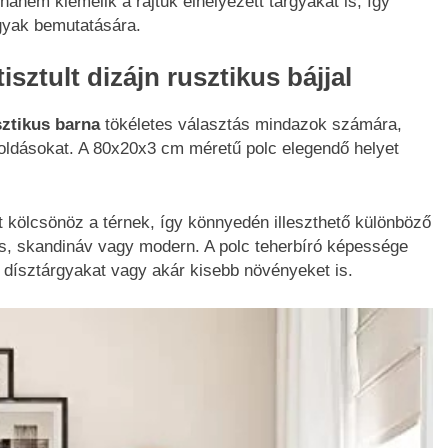
anem kiemelik a rajtuk elhelyezett tárgyakat is, így
gyak bemutatására.
isztult dizájn rusztikus bájjal
ztikus barna
tökéletes választás mindazok számára,
oldásokat. A 80x20x3 cm méretű polc elegendő helyet
t kölcsönöz a térnek, így könnyedén illeszthető különböző
us, skandináv vagy modern. A polc teherbíró képessége
, dísztárgyakat vagy akár kisebb növényeket is.