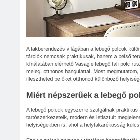
A lakberendezés világában a lebegő polcok különl
tárolók nemcsak praktikusak, hanem a belső ter
kínálatában elérhető Vasagle lebegő fali polc rus
meleg, otthonos hangulattal. Most megmutatom, 
illesztheted be őket otthonod különböző helyiség
Miért népszerűek a lebegő po
A lebegő polcok egyszerre szolgálnak praktikus é
tartószerkezeteik, modern és letisztult megjel
helyiségekben is, ahol a helytakarékosság kulcsf