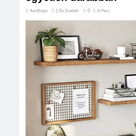
0
KertExpo
2 Év Ezelőtt
8 Perc