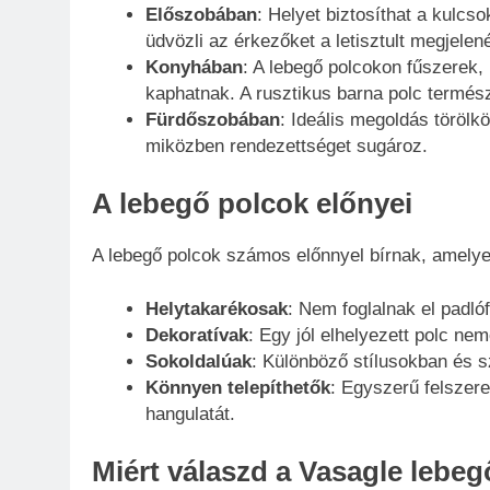
Előszobában
: Helyet biztosíthat a kulc
üdvözli az érkezőket a letisztult megjelen
Konyhában
: A lebegő polcokon fűszerek,
kaphatnak. A rusztikus barna polc termés
Fürdőszobában
: Ideális megoldás töröl
miközben rendezettséget sugároz.
A lebegő polcok előnyei
A lebegő polcok számos előnnyel bírnak, amely
Helytakarékosak
: Nem foglalnak el padlóf
Dekoratívak
: Egy jól elhelyezett polc ne
Sokoldalúak
: Különböző stílusokban és s
Könnyen telepíthetők
: Egyszerű felszer
hangulatát.
Miért válaszd a Vasagle lebegő