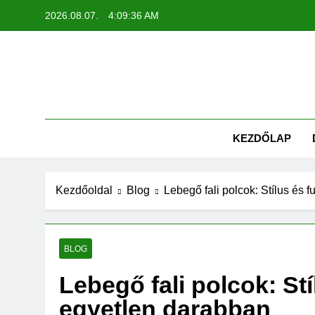
Ugrás
2026.08.07.
4:09:37 AM
a
tartalomra
KEZDŐLAP
Kezdőoldal
Blog
Lebegő fali polcok: Stílus és 
BLOG
Lebegő fali polcok: Stí
egyetlen darabban