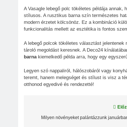
A Vasagle lebegő polc tökéletes példája annak, 
stílusos. A rusztikus barna szín természetes hat
modern érzetet kölcsönöz. Ez a kombináció külön
funkcionalitás mellett az esztétika is fontos sze
A lebegő polcok tökéletes választást jelentenek
tároló megoldást keresnek. A Deco24 kínálatába
barna
kiemelkedő példa arra, hogy egy egyszerű 
Legyen szó nappaliról, hálószobáról vagy konyhá
teremt, hanem melegséget és stílust is visz a té
otthonod egyedivé és rendezetté!
Bejegyzés
Előz
navigáció
Milyen növényeket palántázzunk januárba