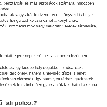
sok, pénztárcák és más apróságok számára, miközben
ésével.
 poharak vagy akár kedvenc receptkönyveid is helyet
zetes hangulatot kölcsönözhet a konyhának.
közők, kozmetikumok vagy dekoratív üvegek tárolására,
ek miatt egyre népszerűbbek a lakberendezésben:
elületet, így kisebb helyiségekben is ideálisak.
mcsak tárolóhely, hanem a helyiség dísze is lehet.
zínekben elérhetők, így bármilyen térhez igazíthatók.
elésüknek köszönhetően gyorsan átalakíthatod a szoba
 fali polcot?