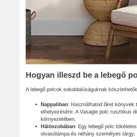
Hogyan illeszd be a lebegő p
A lebegő polcok sokoldalúságuknak köszönhetően
Nappaliban
: Használhatod őket könyvek t
elhelyezésére. A Vasagle polc rusztikus di
környezetében.
Hálószobában
: Egy lebegő polc tökéletes
olvasólámpa és néhány személyes tárgy.