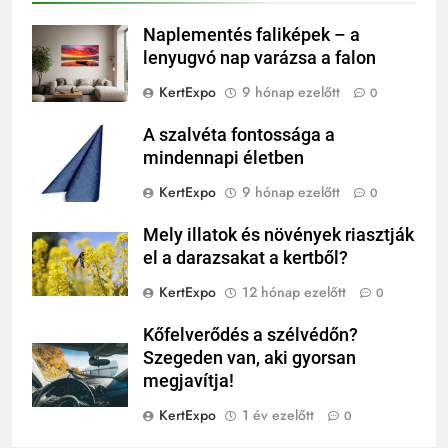
Naplementés faliképek – a
lenyugvó nap varázsa a falon
KertExpo
9 hónap ezelőtt
0
A szalvéta fontossága a
mindennapi életben
KertExpo
9 hónap ezelőtt
0
Mely illatok és növények riasztják
el a darazsakat a kertből?
KertExpo
12 hónap ezelőtt
0
Kőfelverődés a szélvédőn?
Szegeden van, aki gyorsan
megjavítja!
KertExpo
1 év ezelőtt
0