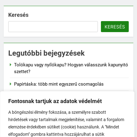
Keresés
KERESÉS
Legutóbbi bejegyzések
Tolókapu vagy nyílókapu? Hogyan válasszunk kapunyitó
szettet?
Papírtáska: több mint egyszerű csomagolás
Naplementés faliképek – a lenyugvó nap varázsa a
Fontosnak tartjuk az adatok védelmét
falon
A böngészési élmény fokozása, a személyre szabott
A szalvéta fontossága a mindennapi életben
hirdetések vagy tartalmak megjelenítése, valamint a forgalom
elemzése érdekében sütiket (cookie) használunk. A "Mindet
Hogyan előzd meg a jojó-effektust fogyás után?
elfogadom" gombra kattintva hozzájárulhat a sütik