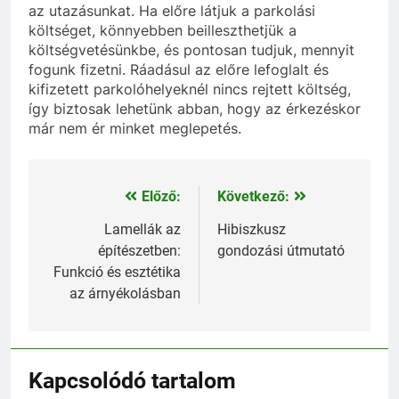
az utazásunkat. Ha előre látjuk a parkolási
költséget, könnyebben beilleszthetjük a
költségvetésünkbe, és pontosan tudjuk, mennyit
fogunk fizetni. Ráadásul az előre lefoglalt és
kifizetett parkolóhelyeknél nincs rejtett költség,
így biztosak lehetünk abban, hogy az érkezéskor
már nem ér minket meglepetés.
Előző:
Következő:
Bejegyzés
navigáció
Lamellák az
Hibiszkusz
építészetben:
gondozási útmutató
Funkció és esztétika
az árnyékolásban
Kapcsolódó tartalom