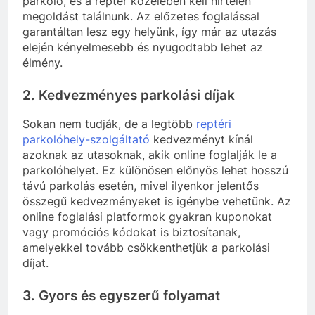
parkoló, és a reptér közelében kell hirtelen
megoldást találnunk. Az előzetes foglalással
garantáltan lesz egy helyünk, így már az utazás
elején kényelmesebb és nyugodtabb lehet az
élmény.
2.
Kedvezményes parkolási díjak
Sokan nem tudják, de a legtöbb
reptéri
parkolóhely-szolgáltató
kedvezményt kínál
azoknak az utasoknak, akik online foglalják le a
parkolóhelyet. Ez különösen előnyös lehet hosszú
távú parkolás esetén, mivel ilyenkor jelentős
összegű kedvezményeket is igénybe vehetünk. Az
online foglalási platformok gyakran kuponokat
vagy promóciós kódokat is biztosítanak,
amelyekkel tovább csökkenthetjük a parkolási
díjat.
3.
Gyors és egyszerű folyamat