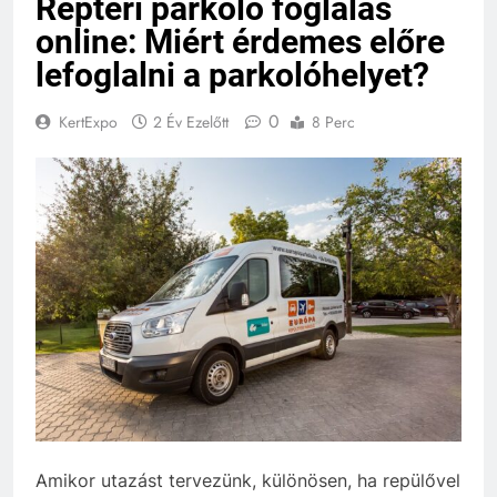
Reptéri parkoló foglalás
online: Miért érdemes előre
lefoglalni a parkolóhelyet?
0
KertExpo
2 Év Ezelőtt
8 Perc
Amikor utazást tervezünk, különösen, ha repülővel