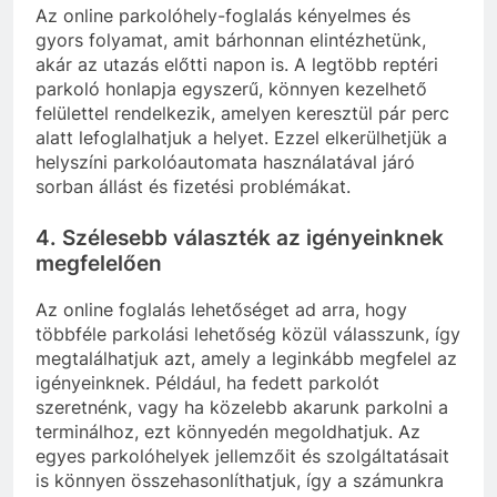
Az online parkolóhely-foglalás kényelmes és
gyors folyamat, amit bárhonnan elintézhetünk,
akár az utazás előtti napon is. A legtöbb reptéri
parkoló honlapja egyszerű, könnyen kezelhető
felülettel rendelkezik, amelyen keresztül pár perc
alatt lefoglalhatjuk a helyet. Ezzel elkerülhetjük a
helyszíni parkolóautomata használatával járó
sorban állást és fizetési problémákat.
4.
Szélesebb választék az igényeinknek
megfelelően
Az online foglalás lehetőséget ad arra, hogy
többféle parkolási lehetőség közül válasszunk, így
megtalálhatjuk azt, amely a leginkább megfelel az
igényeinknek. Például, ha fedett parkolót
szeretnénk, vagy ha közelebb akarunk parkolni a
terminálhoz, ezt könnyedén megoldhatjuk. Az
egyes parkolóhelyek jellemzőit és szolgáltatásait
is könnyen összehasonlíthatjuk, így a számunkra