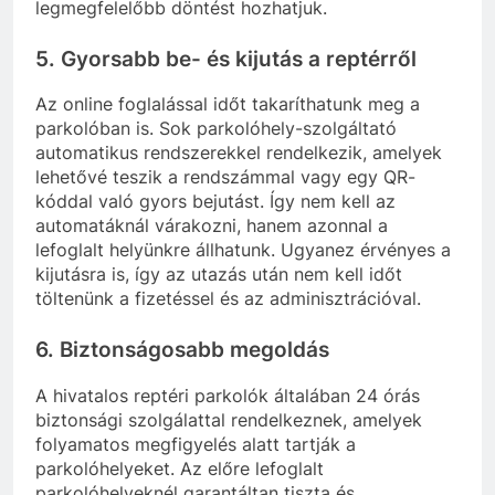
legmegfelelőbb döntést hozhatjuk.
5.
Gyorsabb be- és kijutás a reptérről
Az online foglalással időt takaríthatunk meg a
parkolóban is. Sok parkolóhely-szolgáltató
automatikus rendszerekkel rendelkezik, amelyek
lehetővé teszik a rendszámmal vagy egy QR-
kóddal való gyors bejutást. Így nem kell az
automatáknál várakozni, hanem azonnal a
lefoglalt helyünkre állhatunk. Ugyanez érvényes a
kijutásra is, így az utazás után nem kell időt
töltenünk a fizetéssel és az adminisztrációval.
6.
Biztonságosabb megoldás
A hivatalos reptéri parkolók általában 24 órás
biztonsági szolgálattal rendelkeznek, amelyek
folyamatos megfigyelés alatt tartják a
parkolóhelyeket. Az előre lefoglalt
parkolóhelyeknél garantáltan tiszta és