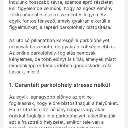
indulunk hosszabb távra, számos apró részletet
kell figyelembe vennünk, hogy az egész élmény
zökkenőmentes és stresszmentes legyen. Az
egyik fontos tényező, amely gyakran elkerüli a
figyelmünket, a reptéri parkolóhely biztosítása.
Az utolsó pillanatban keresgélni parkolóhelyet
nemcsak bosszantó, de gyakran költségesebb is.
Az online parkolóhely-foglalás nemcsak
kényelmes, de több előnyt is kínál, amelyek miatt
mindenképp érdemes időben gondoskodni róla.
Lássuk, miért!
1.
Garantált parkolóhely stressz nélkül
Az egyik legnagyobb előnye az online
foglalásnak, hogy előre biztosíthatjuk a helyünket.
Ha az utazás előtt néhány nappal vagy akár
órákkal foglaljuk le a parkolóhelyet, elkerülhetjük
azt a frusztráló helyzetet, amikor tele van a