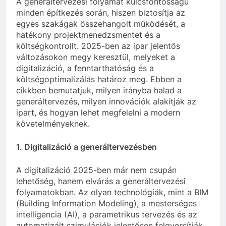
A generáltervezési folyamat kulcsfontosságú
minden építkezés során, hiszen biztosítja az
egyes szakágak összehangolt működését, a
hatékony projektmenedzsmentet és a
költségkontrollt. 2025-ben az ipar jelentős
változásokon megy keresztül, melyeket a
digitalizáció, a fenntarthatóság és a
költségoptimalizálás határoz meg. Ebben a
cikkben bemutatjuk, milyen irányba halad a
generáltervezés, milyen innovációk alakítják az
ipart, és hogyan lehet megfelelni a modern
követelményeknek.
1. Digitalizáció a generáltervezésben
A digitalizáció 2025-ben már nem csupán
lehetőség, hanem elvárás a generáltervezési
folyamatokban. Az olyan technológiák, mint a BIM
(Building Information Modeling), a mesterséges
intelligencia (AI), a parametrikus tervezés és az
automatizált szimulációk jelentősen felgyorsítják