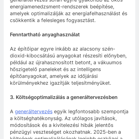
energiamenedzsment-rendszerek beépítése,
amelyek optimalizálják az energiafelhasználást és
csökkentik a felesleges fogyasztást.
Fenntartható anyaghasználat
Az építőipar egyre inkább az alacsony szén-
dioxid-kibocsátású anyagokat részesíti előnyben,
például az újrahasznosított betont, a vákuumos
hőszigetelő paneleket és az intelligens
építőanyagokat, amelyek az időjárási
körülményekhez igazítják teljesítményüket.
3. Költségoptimalizálás a generáltervezésben
A
generáltervezés
egyik legfontosabb szempontja
a költséghatékonyság. Az utólagos javítások,
módosítások és a kivitelezési hibák jelentős
pénzügyi veszteséget okozhatnak. 2025-ben a
költségek optimalizálásának legjobb eszközei a