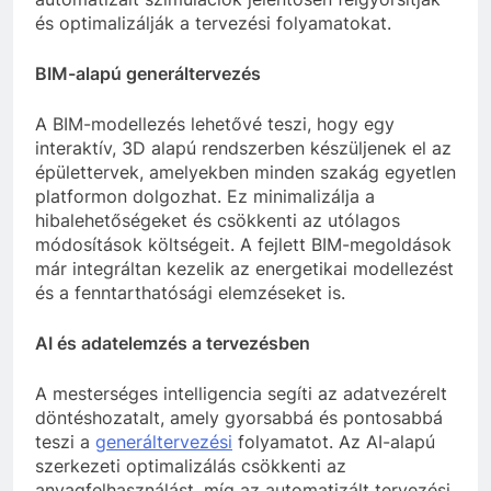
és optimalizálják a tervezési folyamatokat.
BIM-alapú generáltervezés
A BIM-modellezés lehetővé teszi, hogy egy
interaktív, 3D alapú rendszerben készüljenek el az
épülettervek, amelyekben minden szakág egyetlen
platformon dolgozhat. Ez minimalizálja a
hibalehetőségeket és csökkenti az utólagos
módosítások költségeit. A fejlett BIM-megoldások
már integráltan kezelik az energetikai modellezést
és a fenntarthatósági elemzéseket is.
AI és adatelemzés a tervezésben
A mesterséges intelligencia segíti az adatvezérelt
döntéshozatalt, amely gyorsabbá és pontosabbá
teszi a
generáltervezési
folyamatot. Az AI-alapú
szerkezeti optimalizálás csökkenti az
anyagfelhasználást, míg az automatizált tervezési