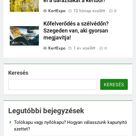
el a darazsakat a kertből?
KertExpo
12 hónap ezelőtt
0
Kőfelverődés a szélvédőn?
Szegeden van, aki gyorsan
megjavítja!
KertExpo
1 év ezelőtt
0
Keresés
KERESÉS
Legutóbbi bejegyzések
Tolókapu vagy nyílókapu? Hogyan válasszunk kapunyitó
szettet?