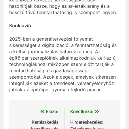
hasonlítják össze, hogy az ár-érték arány és a
hosszú távú fenntarthatóság is szempont legyen.
Konklúzió
2025-ben a generáltervezési folyamat
sikerességét a digitalizáció, a fenntarthatóság és
a költségoptimalizálás határozza meg. Az
építőipar szereplőinek alkalmazkodniuk kell az új
technológiákhoz, miközben szem előtt tartják a
fenntarthatósági és gazdaságossági
szempontokat. Azok a cégek, amelyek sikeresen
integrálják ezeket a trendeket, versenyelőnyhöz
jutnak az építőipar gyorsan fejlődő piacán.
Előző:
Következő:
Bejegyzés
navigáció
Kertészkedés
Hirdetéskezelés: