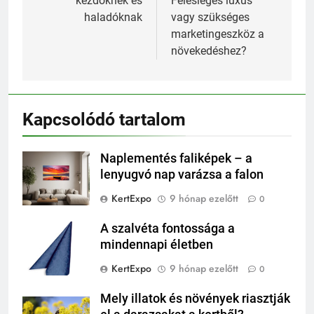
kezdőknek és
Felesleges luxus
haladóknak
vagy szükséges
marketingeszköz a
növekedéshez?
Kapcsolódó tartalom
Naplementés faliképek – a
lenyugvó nap varázsa a falon
KertExpo
9 hónap ezelőtt
0
A szalvéta fontossága a
mindennapi életben
KertExpo
9 hónap ezelőtt
0
Mely illatok és növények riasztják