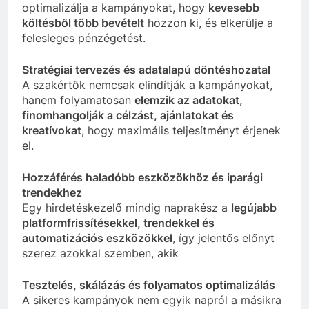
optimalizálja a kampányokat, hogy
kevesebb
költésből több bevételt
hozzon ki, és elkerülje a
felesleges pénzégetést.
Stratégiai tervezés és adatalapú döntéshozatal
A szakértők nemcsak elindítják a kampányokat,
hanem folyamatosan
elemzik az adatokat,
finomhangolják a célzást, ajánlatokat és
kreatívokat
, hogy maximális teljesítményt érjenek
el.
Hozzáférés haladóbb eszközökhöz és iparági
trendekhez
Egy hirdetéskezelő mindig naprakész a
legújabb
platformfrissítésekkel, trendekkel és
automatizációs eszközökkel
, így jelentős előnyt
szerez azokkal szemben, akik
Tesztelés, skálázás és folyamatos optimalizálás
A sikeres kampányok nem egyik napról a másikra