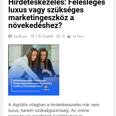
Hirdetéskezelés: Felesleges
luxus vagy szükséges
marketingeszköz a
növekedéshez?
0
KertExpo
1 Év Ezelőtt
14 Perc
A digitális világban a hirdetéskezelés már nem
luxus, hanem szükségszerűség. Az online
kampányok megfelelő beállításával és