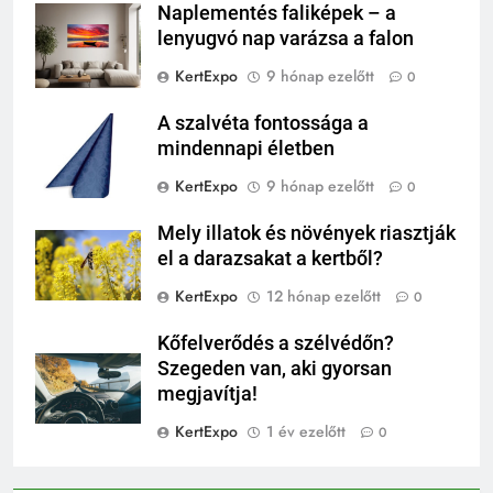
Naplementés faliképek – a
lenyugvó nap varázsa a falon
KertExpo
9 hónap ezelőtt
0
A szalvéta fontossága a
mindennapi életben
KertExpo
9 hónap ezelőtt
0
Mely illatok és növények riasztják
el a darazsakat a kertből?
KertExpo
12 hónap ezelőtt
0
Kőfelverődés a szélvédőn?
Szegeden van, aki gyorsan
megjavítja!
KertExpo
1 év ezelőtt
0