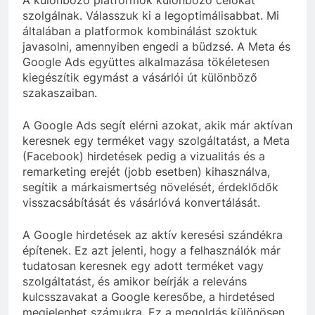
A különböző platformok különböző célokat
szolgálnak. Válasszuk ki a legoptimálisabbat. Mi
általában a platformok kombinálást szoktuk
javasolni, amennyiben engedi a büdzsé. A Meta és
Google Ads együttes alkalmazása tökéletesen
kiegészítik egymást a vásárlói út különböző
szakaszaiban.
A Google Ads segít elérni azokat, akik már aktívan
keresnek egy terméket vagy szolgáltatást, a Meta
(Facebook) hirdetések pedig a vizualitás és a
remarketing erejét (jobb esetben) kihasználva,
segítik a márkaismertség növelését, érdeklődők
visszacsábítását és vásárlóvá konvertálását.
A Google hirdetések az aktív keresési szándékra
építenek. Ez azt jelenti, hogy a felhasználók már
tudatosan keresnek egy adott terméket vagy
szolgáltatást, és amikor beírják a releváns
kulcsszavakat a Google keresőbe, a hirdetésed
megjelenhet számukra. Ez a megoldás különösen