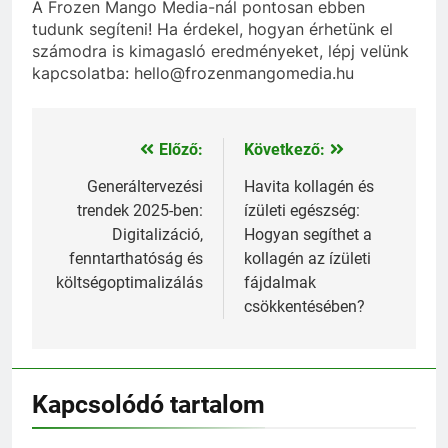
A Frozen Mango Media-nál pontosan ebben
tudunk segíteni! Ha érdekel, hogyan érhetünk el
számodra is kimagasló eredményeket, lépj velünk
kapcsolatba: hello@frozenmangomedia.hu
Előző:
Következő:
Bejegyzés
navigáció
Generáltervezési
Havita kollagén és
trendek 2025-ben:
ízületi egészség:
Digitalizáció,
Hogyan segíthet a
fenntarthatóság és
kollagén az ízületi
költségoptimalizálás
fájdalmak
csökkentésében?
Kapcsolódó tartalom