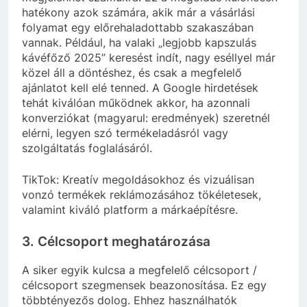
hatékony azok számára, akik már a vásárlási
folyamat egy előrehaladottabb szakaszában
vannak. Például, ha valaki „legjobb kapszulás
kávéfőző 2025” keresést indít, nagy eséllyel már
közel áll a döntéshez, és csak a megfelelő
ajánlatot kell elé tenned. A Google hirdetések
tehát kiválóan működnek akkor, ha azonnali
konverziókat (magyarul: eredmények) szeretnél
elérni, legyen szó termékeladásról vagy
szolgáltatás foglalásáról.
TikTok: Kreatív megoldásokhoz és vizuálisan
vonzó termékek reklámozásához tökéletesek,
valamint kiváló platform a márkaépítésre.
3. Célcsoport meghatározása
A siker egyik kulcsa a megfelelő célcsoport /
célcsoport szegmensek beazonosítása. Ez egy
többtényezős dolog. Ehhez használhatók