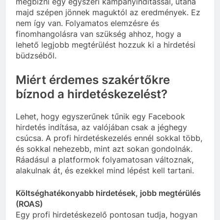
megbízni egy egyszeri kampányindítással, utána
majd szépen jönnek maguktól az eredmények. Ez
nem így van. Folyamatos elemzésre és
finomhangolásra van szükség ahhoz, hogy a
lehető legjobb megtérülést hozzuk ki a hirdetési
büdzséből.
Miért érdemes szakértőkre
bíznod a hirdetéskezelést?
Lehet, hogy egyszerűnek tűnik egy Facebook
hirdetés indítása, az valójában csak a jéghegy
csúcsa. A profi hirdetéskezelés ennél sokkal több,
és sokkal nehezebb, mint azt sokan gondolnák.
Ráadásul a platformok folyamatosan változnak,
alakulnak át, és ezekkel mind lépést kell tartani.
Költséghatékonyabb hirdetések, jobb megtérülés
(ROAS)
Egy profi hirdetéskezelő pontosan tudja, hogyan