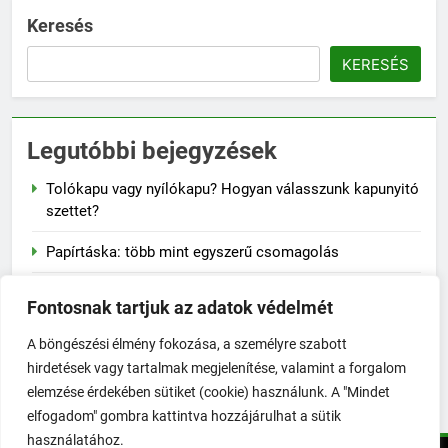
Keresés
KERESÉS
Legutóbbi bejegyzések
Tolókapu vagy nyílókapu? Hogyan válasszunk kapunyitó
szettet?
Papírtáska: több mint egyszerű csomagolás
Naplementés faliképek – a lenyugvó nap varázsa a
Fontosnak tartjuk az adatok védelmét
falon
A böngészési élmény fokozása, a személyre szabott
A szalvéta fontossága a mindennapi életben
hirdetések vagy tartalmak megjelenítése, valamint a forgalom
elemzése érdekében sütiket (cookie) használunk. A "Mindet
Hogyan előzd meg a jojó-effektust fogyás után?
elfogadom" gombra kattintva hozzájárulhat a sütik
használatához.