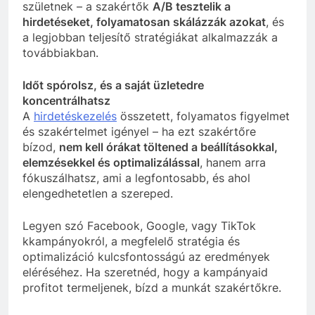
születnek – a szakértők
A/B tesztelik a
hirdetéseket, folyamatosan skálázzák azokat
, és
a legjobban teljesítő stratégiákat alkalmazzák a
továbbiakban.
Időt spórolsz, és a saját üzletedre
koncentrálhatsz
A
hirdetéskezelés
összetett, folyamatos figyelmet
és szakértelmet igényel – ha ezt szakértőre
bízod,
nem kell órákat töltened a beállításokkal,
elemzésekkel és optimalizálással
, hanem arra
fókuszálhatsz, ami a legfontosabb, és ahol
elengedhetetlen a szereped.
Legyen szó Facebook, Google, vagy TikTok
kkampányokról, a megfelelő stratégia és
optimalizáció kulcsfontosságú az eredmények
eléréséhez. Ha szeretnéd, hogy a kampányaid
profitot termeljenek, bízd a munkát szakértőkre.